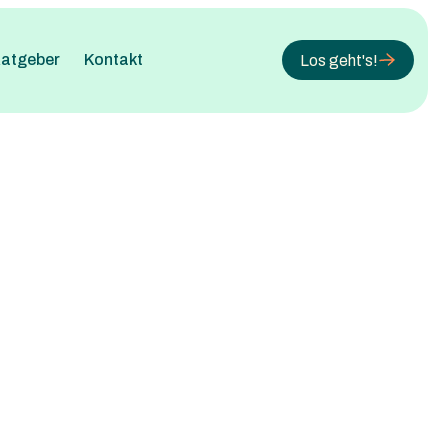
atgeber
Kontakt
Los geht's!
e
rderung
che (DaF)