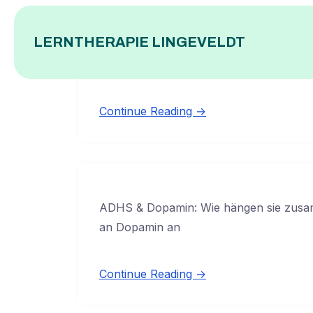
Skip
to
LERNTHERAPIE LINGEVELDT
Viele Eltern kennen dieses leise Bauchge
content
fühlt sich anders
Continue Reading →
ADHS & Dopamin: Wie hängen sie zusa
an Dopamin an
Continue Reading →