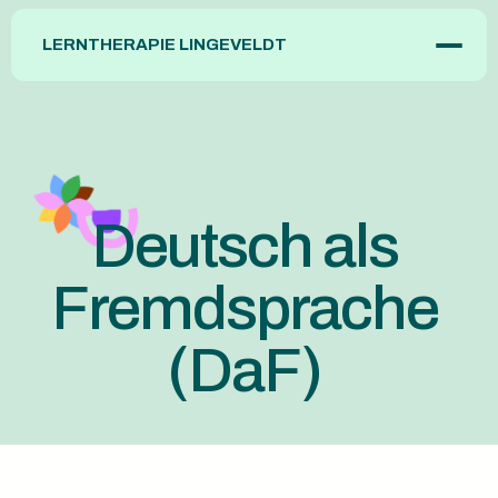
LERNTHERAPIE LINGEVELDT
Home
Über mich
Dienstleistungen
Material
Integrative Lerntherapie
Ratgeber
Individuelle Deutschförderung
Kontakt
Deutsch als Fremdsprache (DaF)
Elternberatung