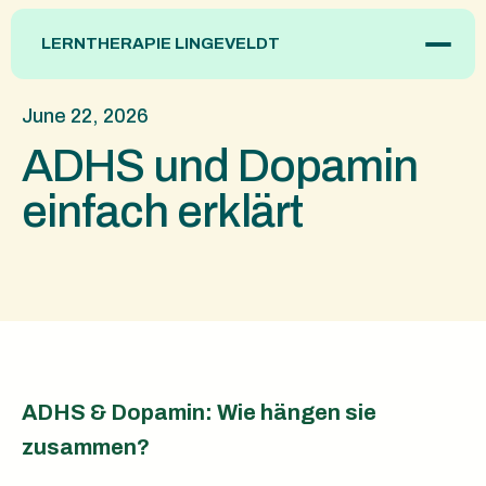
LERNTHERAPIE LINGEVELDT
Home
June 22, 2026
Über mich
ADHS und Dopamin
Dienstleistungen
Material
einfach erklärt
Integrative Lerntherapie
Ratgeber
Individuelle Deutschförderung
Kontakt
Deutsch als Fremdsprache (DaF)
Elternberatung
ADHS & Dopamin: Wie hängen sie
zusammen?