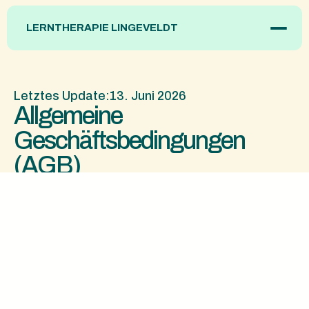
LERNTHERAPIE LINGEVELDT
Home
Über mich
Letztes Update:
13. Juni 2026
Dienstleistungen
Material
Integrative Lerntherapie
Ratgeber
Individuelle Deutschförderung
Kontakt
Deutsch als Fremdsprache (DaF)
Elternberatung